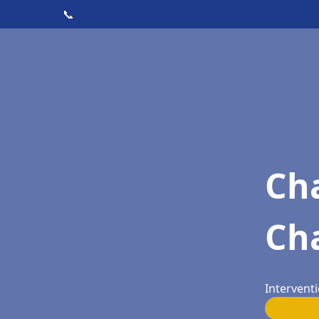
📞
Cha
Cha
Interventi