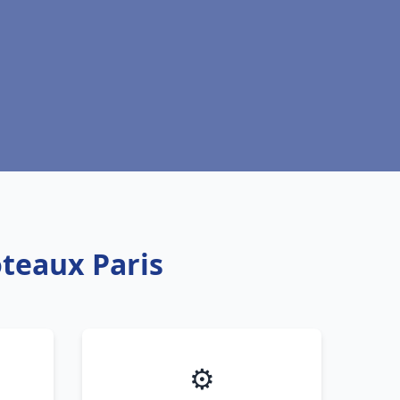
oteaux Paris
⚙️