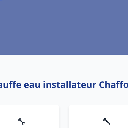
auffe eau installateur Chaff
🔧
🔨