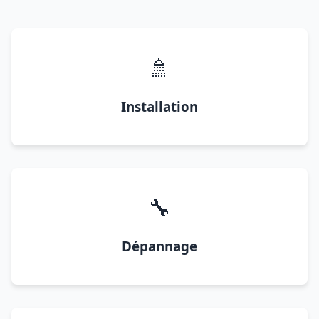
🚿
Installation
🔧
Dépannage