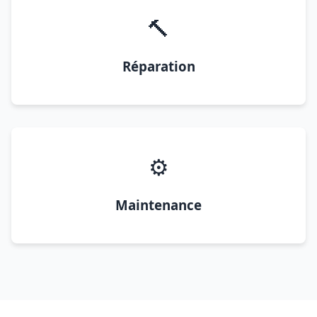
🔨
Réparation
⚙️
Maintenance