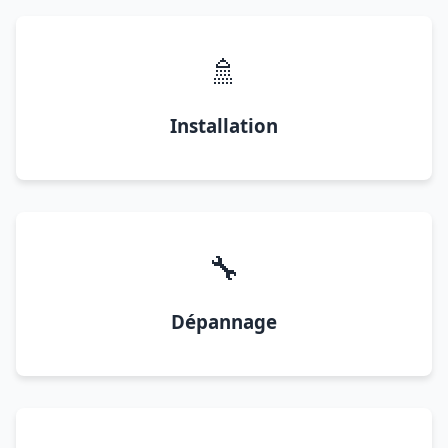
🚿
Installation
🔧
Dépannage