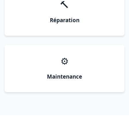
🔨
Réparation
⚙️
Maintenance