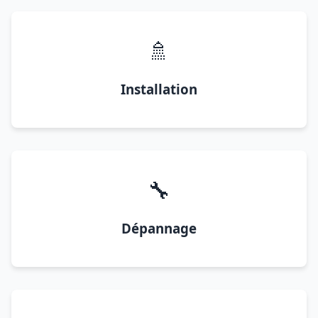
🚿
Installation
🔧
Dépannage