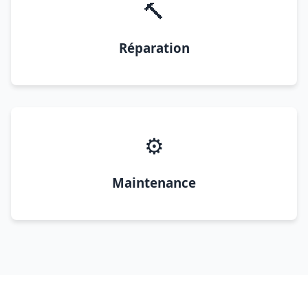
🔨
Réparation
⚙️
Maintenance