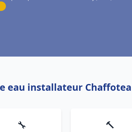
fe eau installateur Chaffot
🔧
🔨