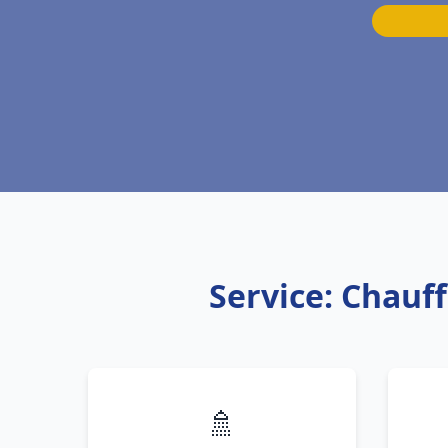
Service: Chauf
🚿