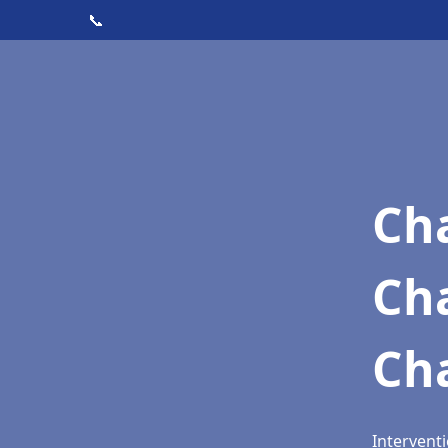
📞
Cha
Ch
Ch
Intervent