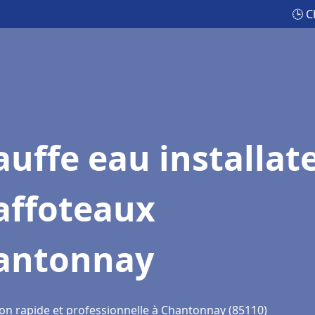
🕒 C
uffe eau installat
affoteaux
antonnay
ion rapide et professionnelle à Chantonnay (85110)