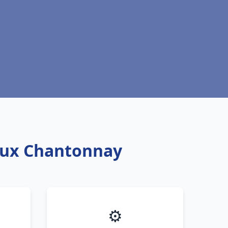
eaux Chantonnay
⚙️