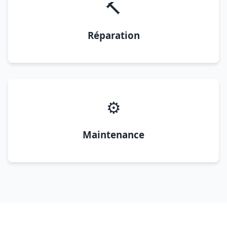
🔨
Réparation
⚙️
Maintenance