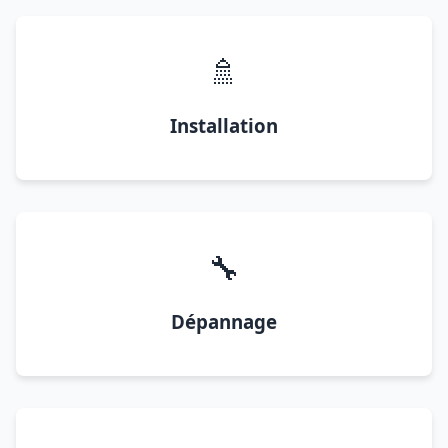
🚿
Installation
🔧
Dépannage