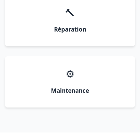
🔨
Réparation
⚙️
Maintenance