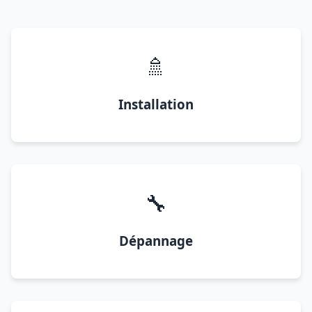
🚿
Installation
🔧
Dépannage