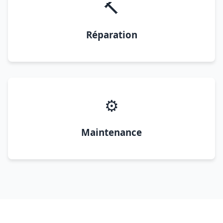
🔨
Réparation
⚙️
Maintenance