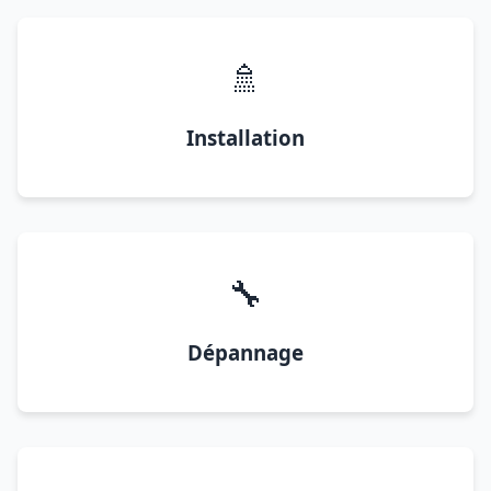
🚿
Installation
🔧
Dépannage