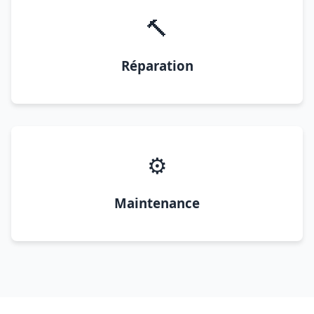
🔨
Réparation
⚙️
Maintenance