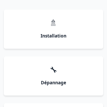
🚿
Installation
🔧
Dépannage