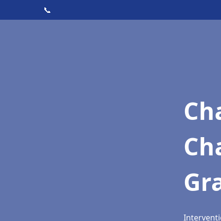
📞
Cha
Ch
Gr
Interventi