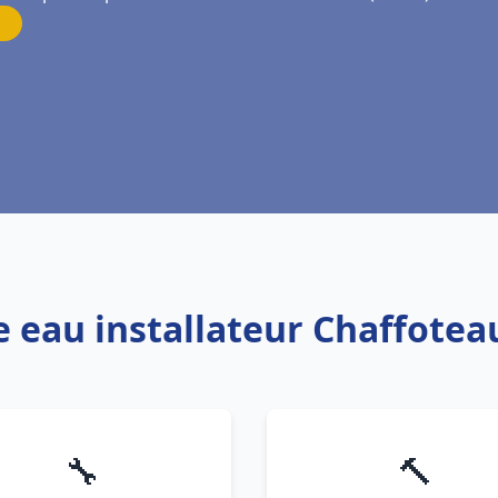
e eau installateur Chaffotea
🔧
🔨