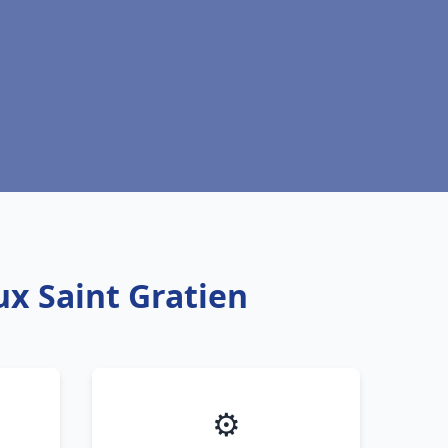
ux Saint Gratien
⚙️