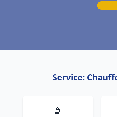
Service: Chauff
🚿