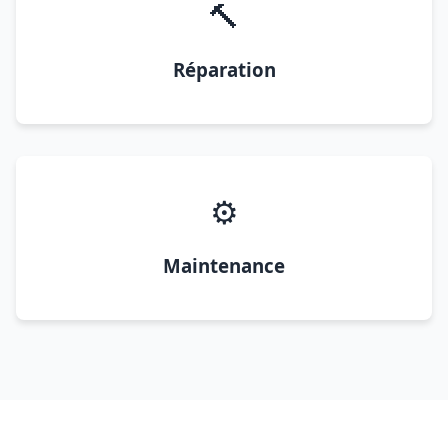
🔨
Réparation
⚙️
Maintenance