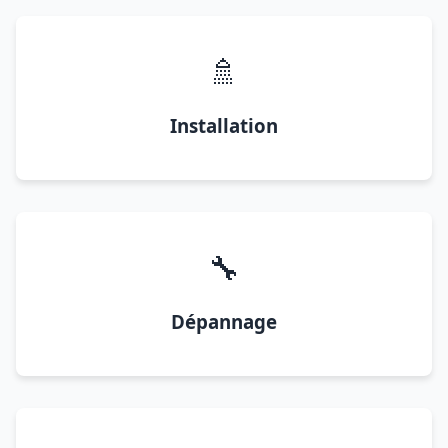
🚿
Installation
🔧
Dépannage