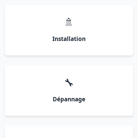
🚿
Installation
🔧
Dépannage