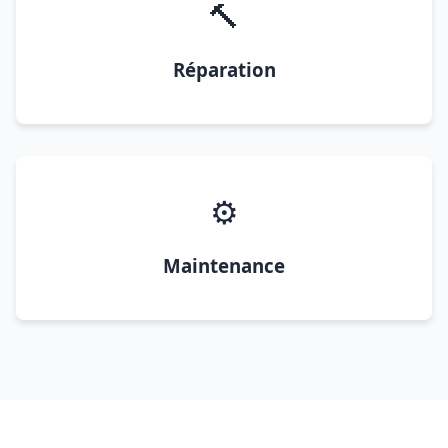
🔨
Réparation
⚙️
Maintenance