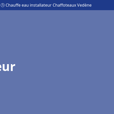
🕒 Chauffe eau installateur Chaffoteaux Vedène
eur