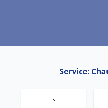
Service: Cha
🚿