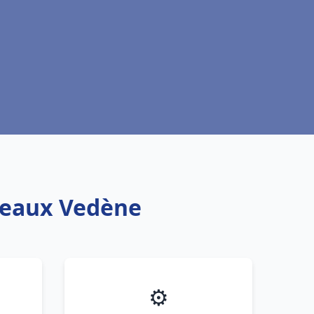
oteaux Vedène
⚙️