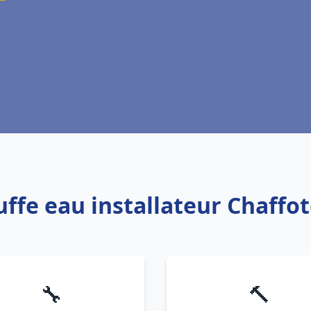
uffe eau installateur Chaff
🔧
🔨