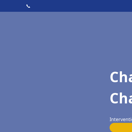
📞
Cha
Ch
Intervent