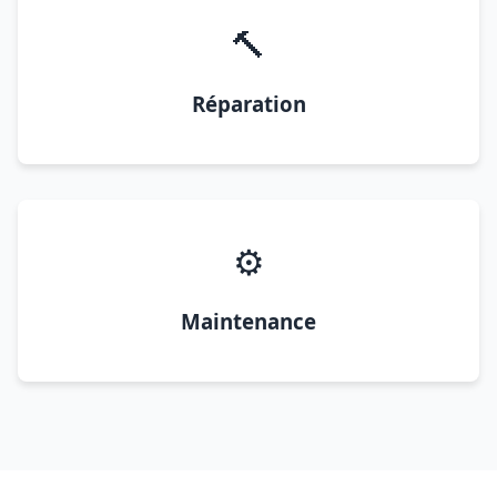
🔨
Réparation
⚙️
Maintenance