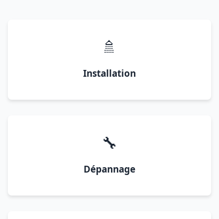
🚿
Installation
🔧
Dépannage