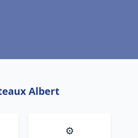
oteaux Albert
⚙️