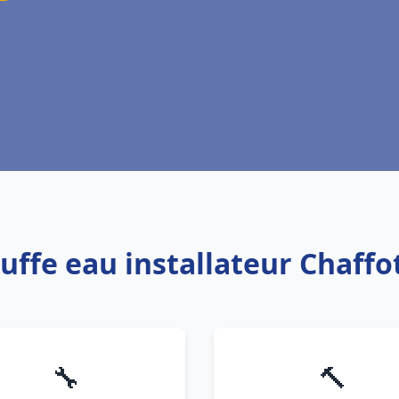
uffe eau installateur Chaff
🔧
🔨