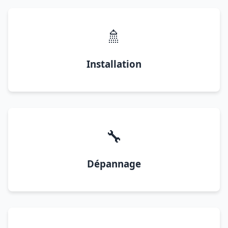
🚿
Installation
🔧
Dépannage