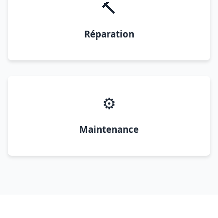
🔨
Réparation
⚙️
Maintenance