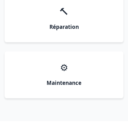
🔨
Réparation
⚙️
Maintenance