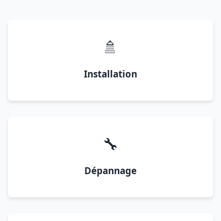
🚿
Installation
🔧
Dépannage