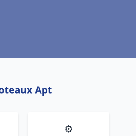
foteaux Apt
⚙️