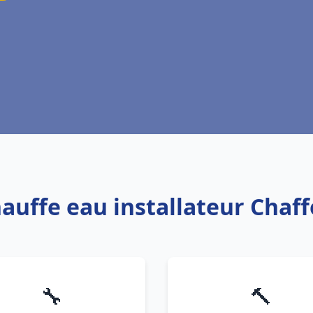
hauffe eau installateur Chaf
🔧
🔨