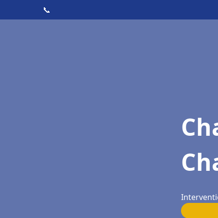
📞
Cha
Ch
Interventi