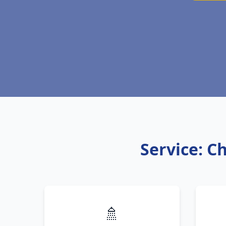
Service: C
🚿