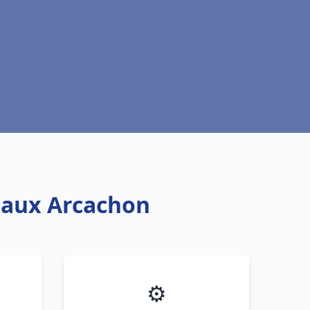
teaux Arcachon
⚙️