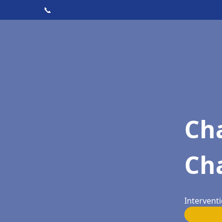
📞
Cha
Ch
Intervent