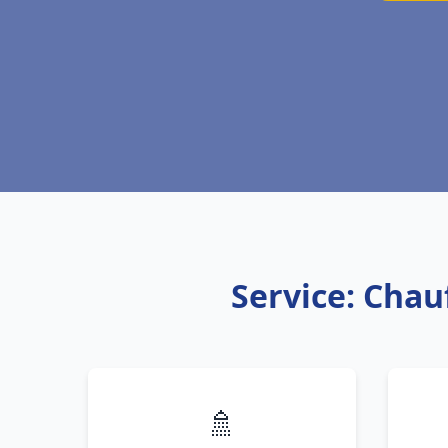
Service: Chau
🚿