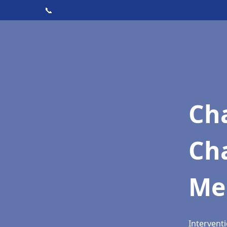
📞
Cha
Cha
Me
Interventi