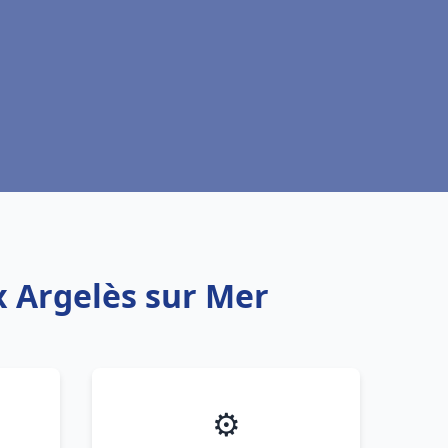
x Argelès sur Mer
⚙️