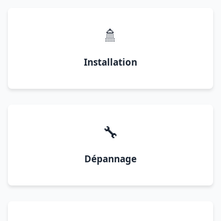
🚿
Installation
🔧
Dépannage