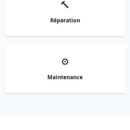
🔨
Réparation
⚙️
Maintenance