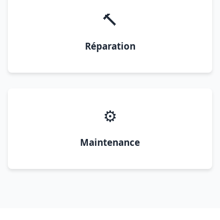
🔨
Réparation
⚙️
Maintenance