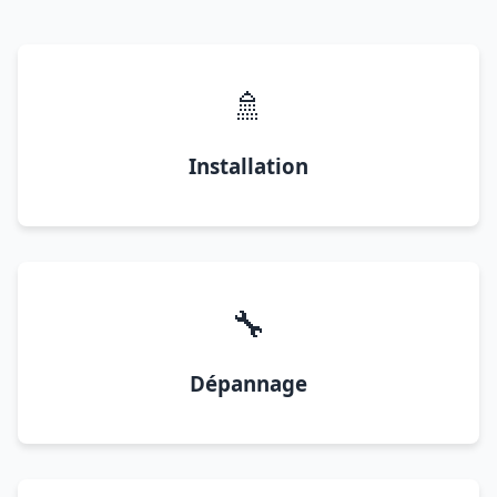
🚿
Installation
🔧
Dépannage