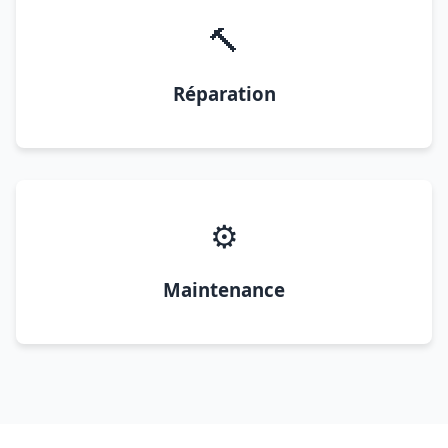
🔨
Réparation
⚙️
Maintenance