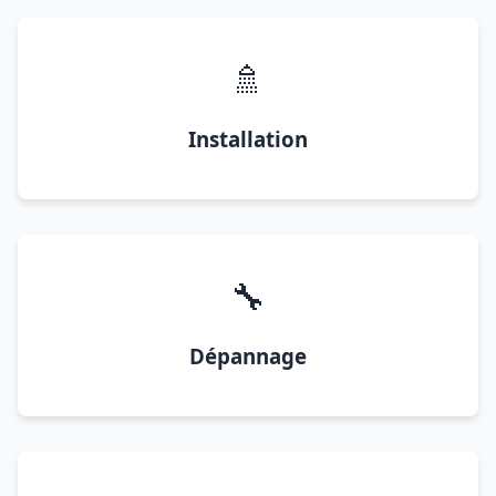
🚿
Installation
🔧
Dépannage