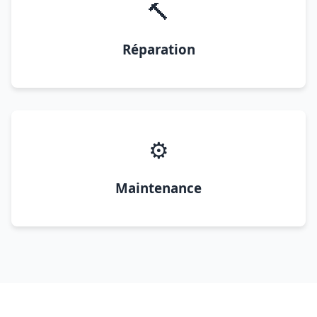
🔨
Réparation
⚙️
Maintenance