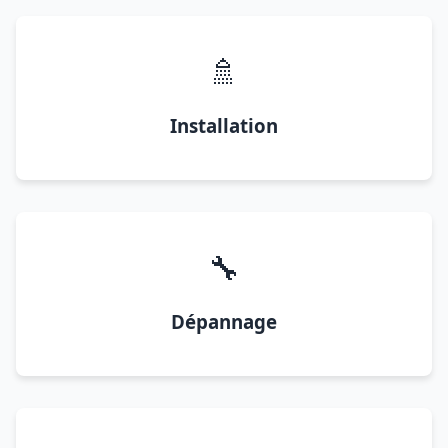
🚿
Installation
🔧
Dépannage