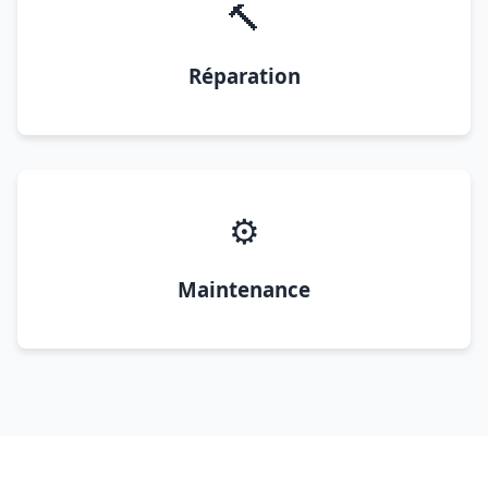
🔨
Réparation
⚙️
Maintenance