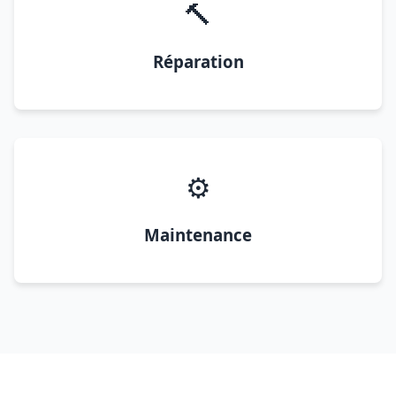
🔨
Réparation
⚙️
Maintenance