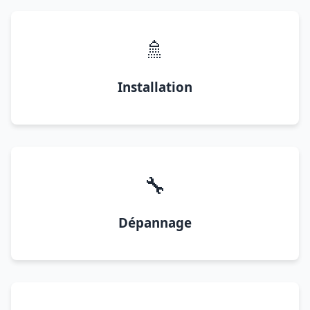
🚿
Installation
🔧
Dépannage