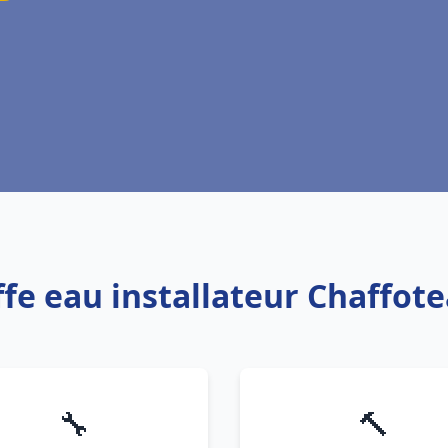
ffe eau installateur Chaffot
🔧
🔨