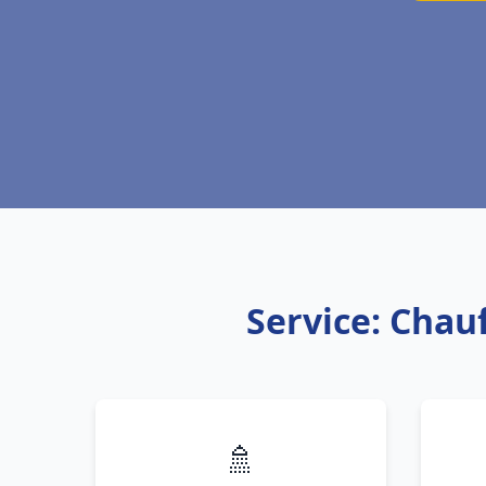
Service: Chau
🚿