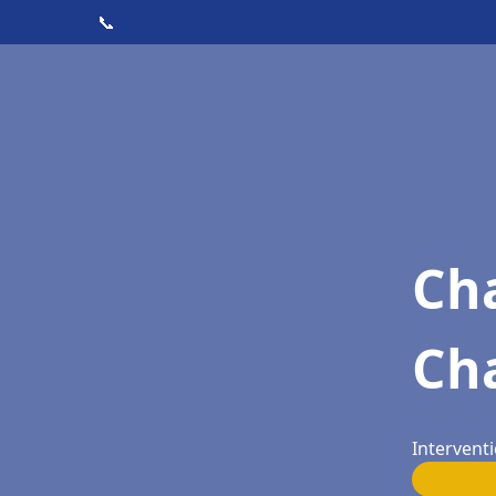
📞
Cha
Ch
Interventi