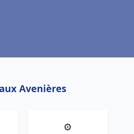
eaux Avenières
⚙️