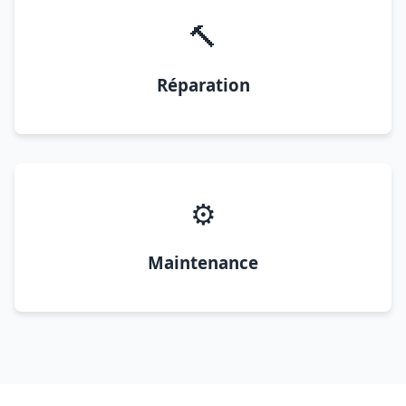
🔨
Réparation
⚙️
Maintenance