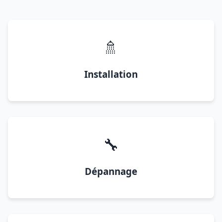
🚿
Installation
🔧
Dépannage