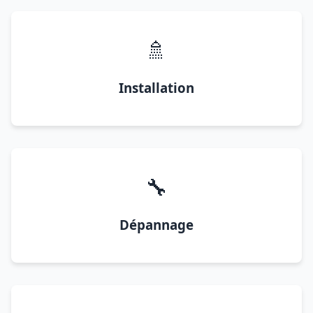
🚿
Installation
🔧
Dépannage