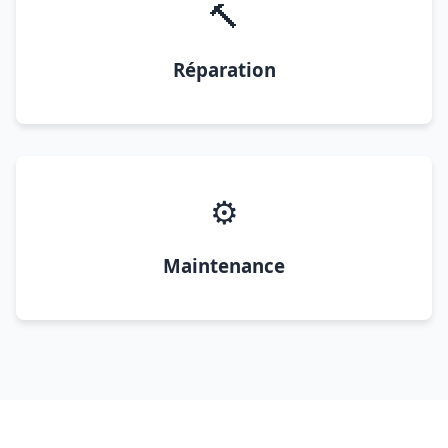
🔨
Réparation
⚙️
Maintenance