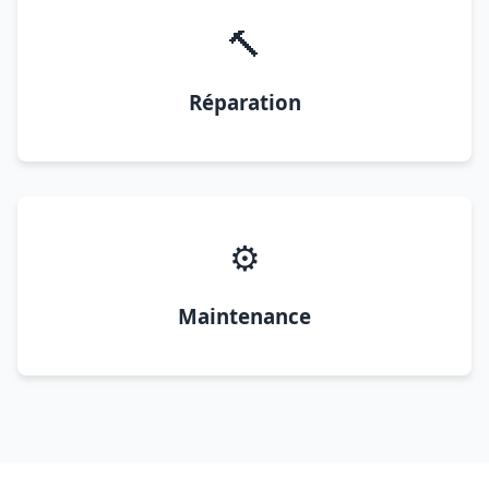
🔨
Réparation
⚙️
Maintenance