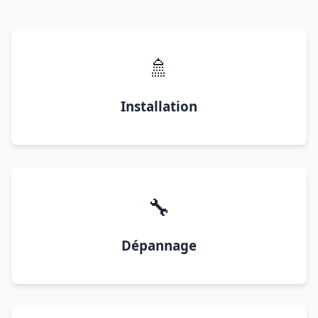
🚿
Installation
🔧
Dépannage