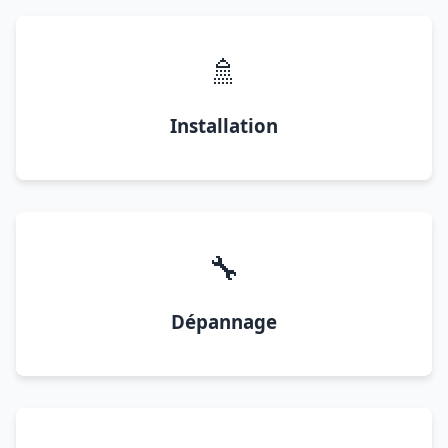
🚿
Installation
🔧
Dépannage