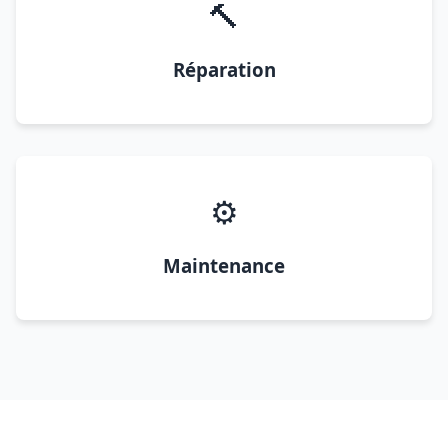
🔨
Réparation
⚙️
Maintenance