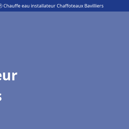
 Chauffe eau installateur Chaffoteaux Bavilliers
eur
s