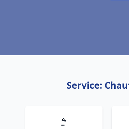
Service: Chau
🚿