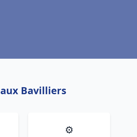
aux Bavilliers
⚙️