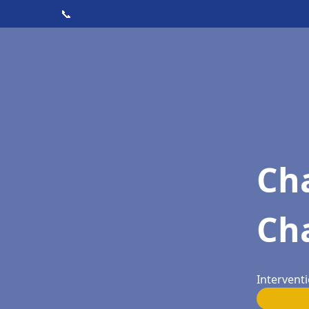
📞
Cha
Cha
Interventi