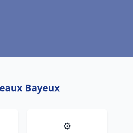
oteaux Bayeux
⚙️