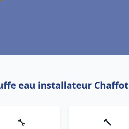
uffe eau installateur Chaff
🔧
🔨