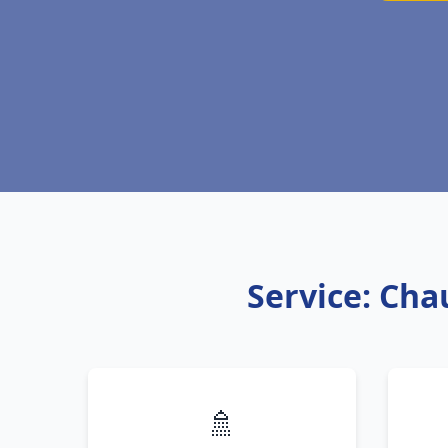
Service: Cha
🚿