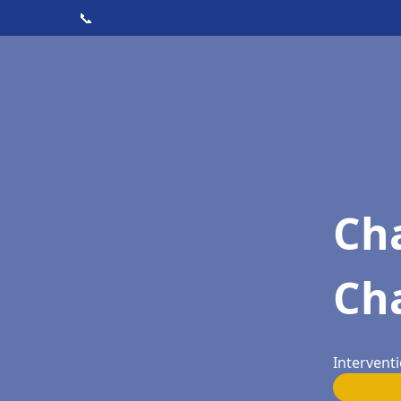
📞
Cha
Ch
Interventi