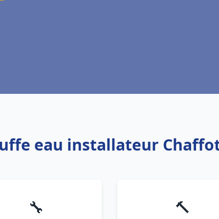
uffe eau installateur Chaff
🔧
🔨