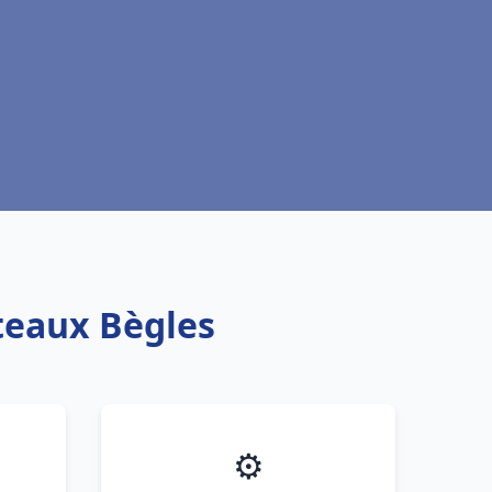
oteaux Bègles
⚙️