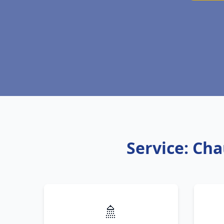
Service: Cha
🚿