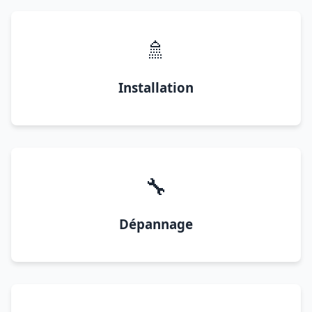
🚿
Installation
🔧
Dépannage