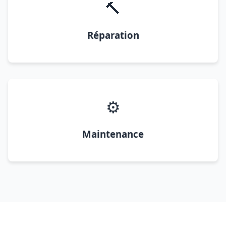
🔨
Réparation
⚙️
Maintenance