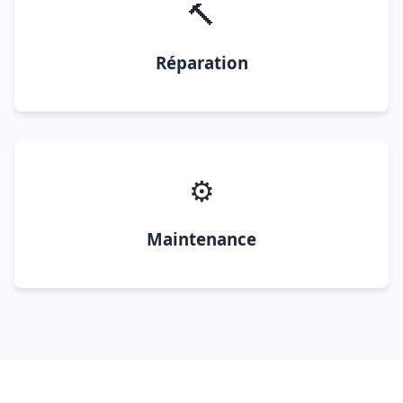
🔨
Réparation
⚙️
Maintenance