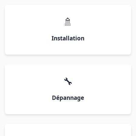
🚿
Installation
🔧
Dépannage