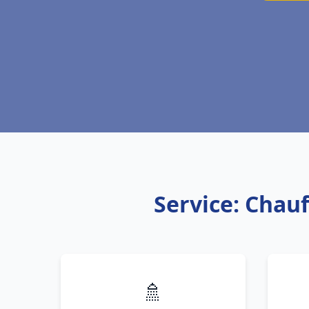
Service: Chau
🚿