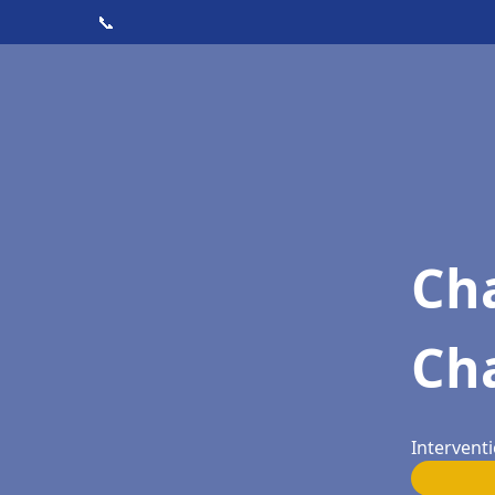
📞
Cha
Ch
Intervent