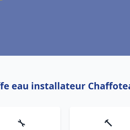
ffe eau installateur Chaffot
🔧
🔨