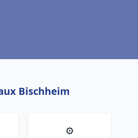
eaux Bischheim
⚙️