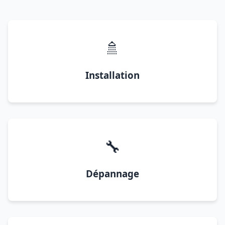
🚿
Installation
🔧
Dépannage