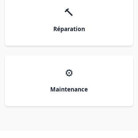
🔨
Réparation
⚙️
Maintenance