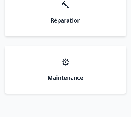
🔨
Réparation
⚙️
Maintenance