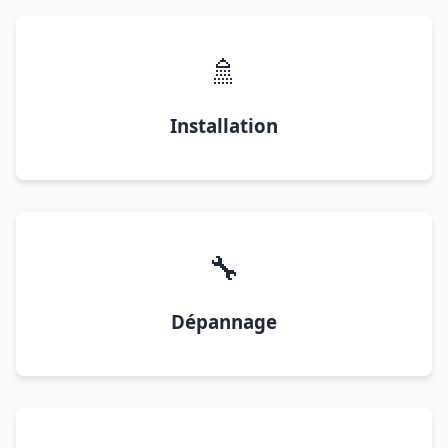
🚿
Installation
🔧
Dépannage