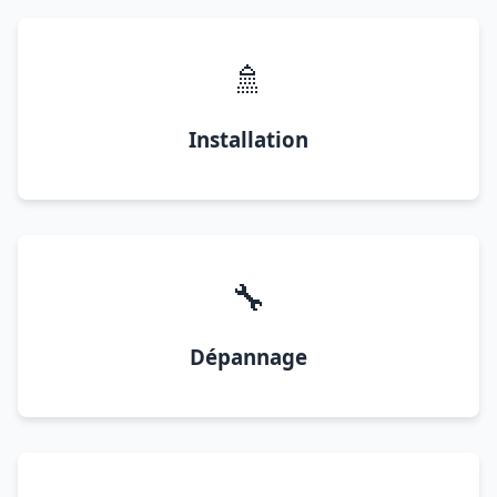
🚿
Installation
🔧
Dépannage