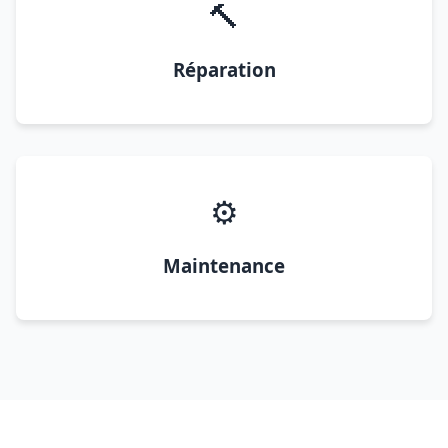
🔨
Réparation
⚙️
Maintenance