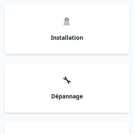
🚿
Installation
🔧
Dépannage