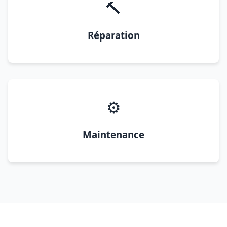
🔨
Réparation
⚙️
Maintenance