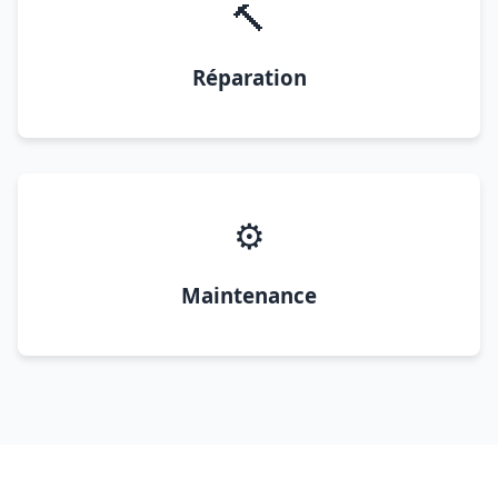
🔨
Réparation
⚙️
Maintenance