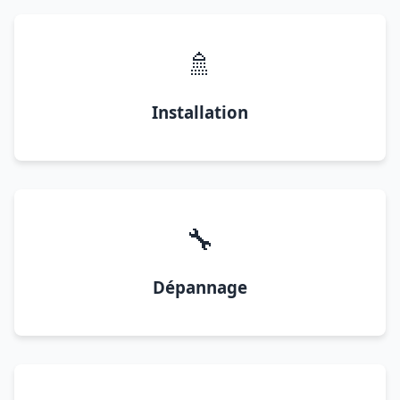
🚿
Installation
🔧
Dépannage