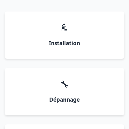
🚿
Installation
🔧
Dépannage