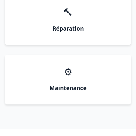
🔨
Réparation
⚙️
Maintenance