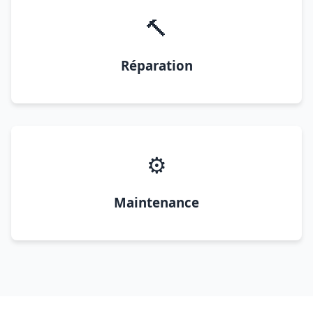
🔨
Réparation
⚙️
Maintenance