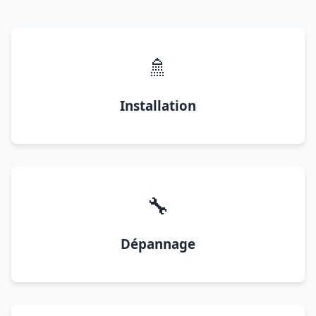
🚿
Installation
🔧
Dépannage