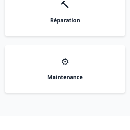
🔨
Réparation
⚙️
Maintenance