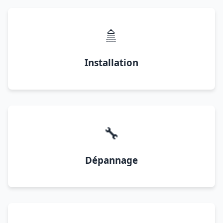
🚿
Installation
🔧
Dépannage