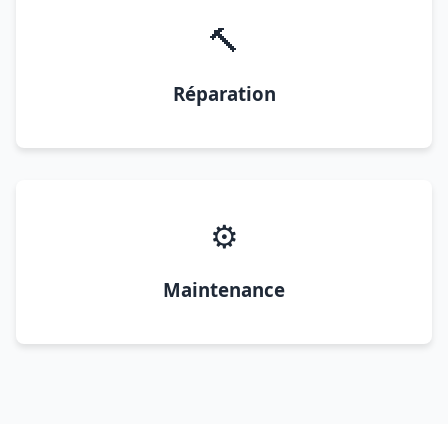
🔨
Réparation
⚙️
Maintenance