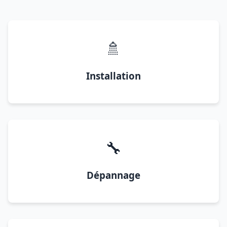
🚿
Installation
🔧
Dépannage