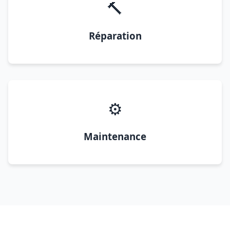
🔨
Réparation
⚙️
Maintenance