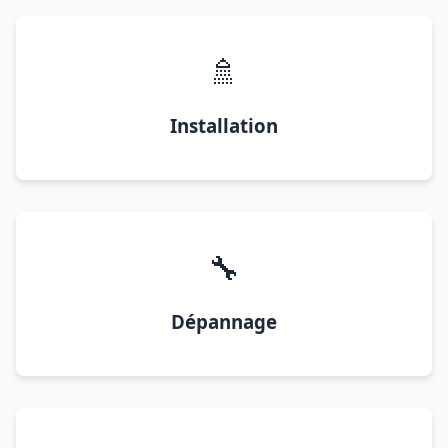
🚿
Installation
🔧
Dépannage