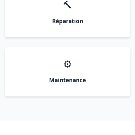
🔨
Réparation
⚙️
Maintenance