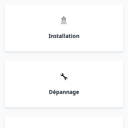
🚿
Installation
🔧
Dépannage