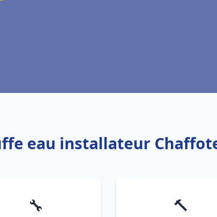
uffe eau installateur Chaffo
🔧
🔨