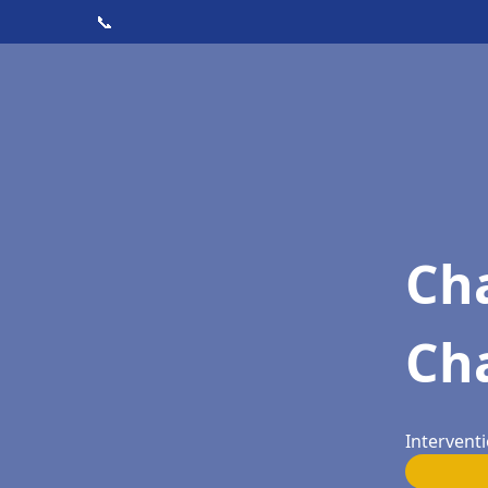
📞
Cha
Ch
Intervent