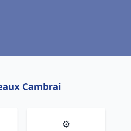
teaux Cambrai
⚙️