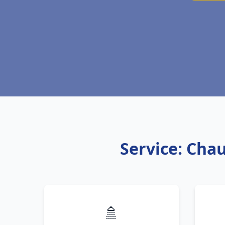
Service: Cha
🚿