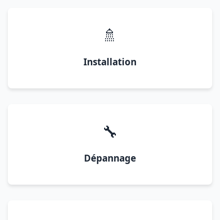
🚿
Installation
🔧
Dépannage