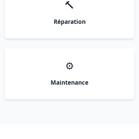
🔨
Réparation
⚙️
Maintenance